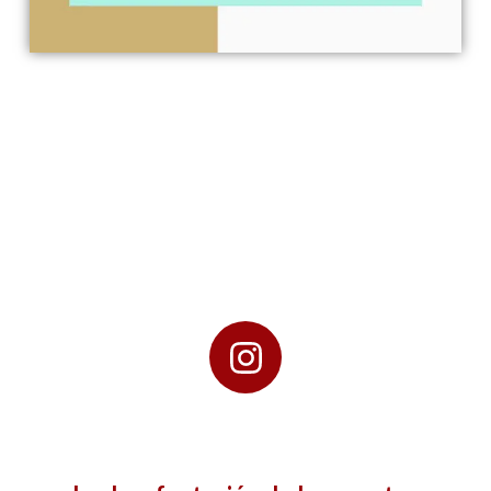
La desafectación
de los aportes
irrevocables en
las sociedades
cerradas