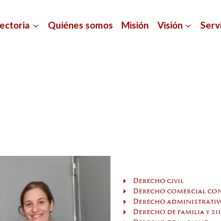
ectoria
Quiénes somos
Misión
Visión
Serv
anyal Ayala y Aso
Áreas de práctica
Derecho civil
Derecho comercial con
Derecho administrativ
Derecho de familia y s